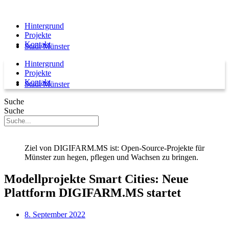
Hintergrund
Projekte
Kontakt
Stadt Münster
Hintergrund
Projekte
Kontakt
Stadt Münster
Suche
Suche
Ziel von DIGIFARM.MS ist: Open-Source-Projekte für
Münster zun hegen, pflegen und Wachsen zu bringen.
Modellprojekte Smart Cities: Neue
Plattform DIGIFARM.MS startet
8. September 2022