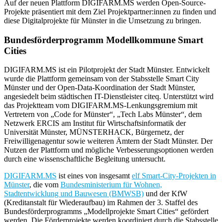
Auf der neuen Plattform DIGIFARM.MS werden Open-Source-
Projekte präsentiert mit dem Ziel Projektpartner:innen zu finden und
diese Digitalprojekte für Münster in die Umsetzung zu bringen.
Bundesförderprogramm Modellkommune Smart
Cities
DIGIFARM.MS ist ein Pilotprojekt der Stadt Münster. Entwickelt
wurde die Plattform gemeinsam von der Stabsstelle Smart City
Münster und der Open-Data-Koordination der Stadt Münster,
angesiedelt beim städtischen IT-Dienstleister citeq. Unterstützt wird
das Projektteam vom DIGIFARM.MS-Lenkungsgremium mit
Vertretern von „Code for Münster“, „Tech Labs Münster“, dem
Netzwerk ERCIS am Institut für Wirtschaftsinformatik der
Universität Münster, MÜNSTERHACK, Bürgernetz, der
Freiwilligenagentur sowie weiteren Ämtern der Stadt Münster. Der
Nutzen der Plattform und mögliche Verbesserungsoptionen werden
durch eine wissenschaftliche Begleitung untersucht.
DIGIFARM.MS
ist eines von insgesamt
elf Smart-City-Projekten in
Münster
, die vom
Bundesministerium für Wohnen,
Stadtentwicklung und Bauwesen (BMWSB)
und der KfW
(Kreditanstalt für Wiederaufbau) im Rahmen der 3. Staffel des
Bundesförderprogramms „Modellprojekte Smart Cities“ gefördert
werden. Die Förderprojekte werden koordiniert durch die Stabsstelle