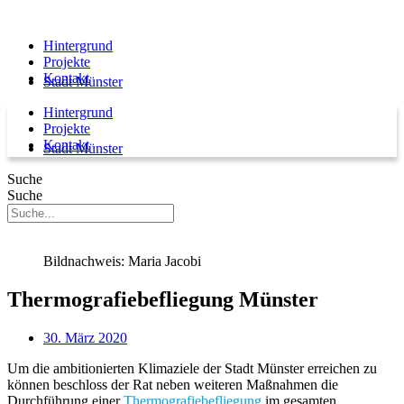
Hintergrund
Projekte
Kontakt
Stadt Münster
Hintergrund
Projekte
Kontakt
Stadt Münster
Suche
Suche
Bildnachweis: Maria Jacobi
Thermografiebefliegung Münster
30. März 2020
Um die ambitionierten Klimaziele der Stadt Münster erreichen zu
können beschloss der Rat neben weiteren Maßnahmen die
Durchführung einer
Thermografiebefliegung
im gesamten