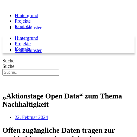
Hintergrund
Projekte
Kontakt
Stadt Münster
Hintergrund
Projekte
Kontakt
Stadt Münster
Suche
Suche
„Aktionstage Open Data“ zum Thema
Nachhaltigkeit
22. Februar 2024
Offen zugängliche Daten tragen zur