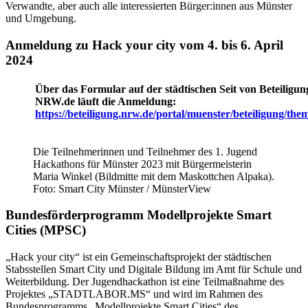
Verwandte, aber auch alle interessierten Bürger:innen aus Münster
und Umgebung.
Anmeldung zu Hack your city vom 4. bis 6. April
2024
Über das Formular auf der städtischen Seit von Beteiligun
NRW.de läuft die Anmeldung:
https://beteiligung.nrw.de/portal/muenster/beteiligung/th
e
Die Teilnehmerinnen und Teilnehmer des 1. Jugend
Hackathons für Münster 2023 mit Bürgermeisterin
Maria Winkel (Bildmitte mit dem Maskottchen Alpaka).
Foto: Smart City Münster / MünsterView
Bundesförderprogramm Modellprojekte Smart
Cities (MPSC)
„Hack your city“ ist ein Gemeinschaftsprojekt der städtischen
Stabsstellen Smart City und Digitale Bildung im Amt für Schule und
Weiterbildung. Der Jugendhackathon ist eine Teilmaßnahme des
Projektes „STADTLABOR.MS“ und wird im Rahmen des
Bundesprogramms „Modellprojekte Smart Cities“ des